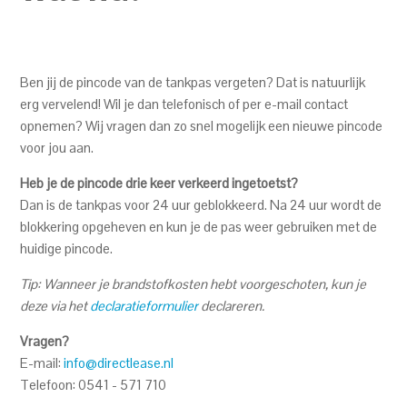
buitenland tanken?
Werkt mijn MultiTankcard ook in het buitenland ?
Ben jij de pincode van de tankpas vergeten? Dat is natuurlijk
erg vervelend! Wil je dan telefonisch of per e-mail contact
Kan ik met mijn tankpas ook olie afrekenen?
opnemen? Wij vragen dan zo snel mogelijk een nieuwe pincode
voor jou aan.
Heb je de pincode drie keer verkeerd ingetoetst?
Dan is de tankpas voor 24 uur geblokkeerd. Na 24 uur wordt de
blokkering opgeheven en kun je de pas weer gebruiken met de
huidige pincode.
Tip: Wanneer je brandstofkosten hebt voorgeschoten, kun je
deze via het
declaratieformulier
declareren.
Vragen?
E-mail:
info@directlease.nl
Telefoon: 0541 - 571 710