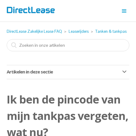
DirectLease Zakelijke Lease FAQ
Leaserijders
Tanken & tankpas
Artikelen in deze sectie
Ik ben de pincode van mijn tankpas vergeten, wat nu?
Ik ben de pincode van
Zit gratis door de wasstraat bij het leasecontract in?
mijn tankpas vergeten,
Hoe declareer ik mijn gemaakte kosten?
wat nu?
Kan ik met een MultiTankcard met DKV uitbreiding in het