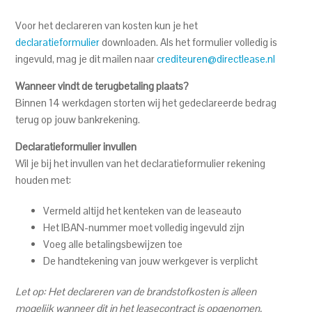
buitenland tanken?
Voor het declareren van kosten kun je het
declaratieformulier
downloaden. Als het formulier volledig is
Werkt mijn MultiTankcard ook in het buitenland ?
ingevuld, mag je dit mailen naar
crediteuren@directlease.nl
Kan ik met mijn tankpas ook olie afrekenen?
Wanneer vindt de terugbetaling plaats?
Binnen 14 werkdagen storten wij het gedeclareerde bedrag
terug op jouw bankrekening.
Declaratieformulier invullen
Wil je bij het invullen van het declaratieformulier rekening
houden met:
Vermeld altijd het kenteken van de leaseauto
Het IBAN-nummer moet volledig ingevuld zijn
Voeg alle betalingsbewijzen toe
De handtekening van jouw werkgever is verplicht
Let op: Het declareren van de brandstofkosten is alleen
mogelijk wanneer dit in het leasecontract is opgenomen.