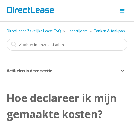
DirectLease Zakelijke Lease FAQ
Leaserijders
Tanken & tankpas
Artikelen in deze sectie
Ik ben de pincode van mijn tankpas vergeten, wat nu?
Hoe declareer ik mijn
Zit gratis door de wasstraat bij het leasecontract in?
gemaakte kosten?
Hoe declareer ik mijn gemaakte kosten?
Kan ik met een MultiTankcard met DKV uitbreiding in het